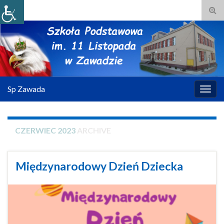
Tog
sear
for
Sp Zawada
Togg
navig
CZERWIEC 2023
ARCHIVE
Międzynarodowy Dzień Dziecka