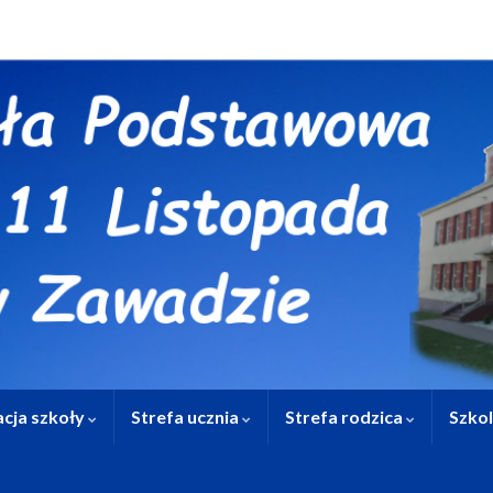
cja szkoły
Strefa ucznia
Strefa rodzica
Szko