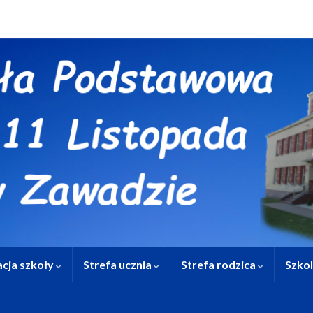
cja szkoły
Strefa ucznia
Strefa rodzica
Szko