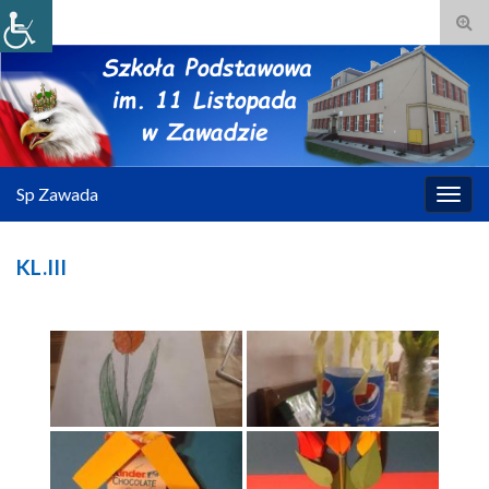
Tog
sear
for
Sp Zawada
Togg
navig
KL.III