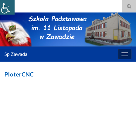
Tog
sear
for
Sp Zawada
Togg
navig
PloterCNC