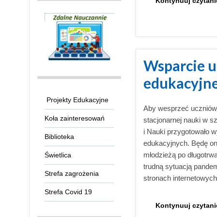
Kontynuuj czytani
Wsparcie u
edukacyjn
Projekty Edukacyjne
Aby wesprzeć uczniów,
Koła zainteresowań
stacjonarnej nauki w s
i Nauki przygotowało 
Biblioteka
edukacyjnych. Będę on
młodzieżą po długotrwa
Świetlica
trudną sytuacją pande
Strefa zagrożenia
stronach internetowyc
Strefa Covid 19
Kontynuuj czytani