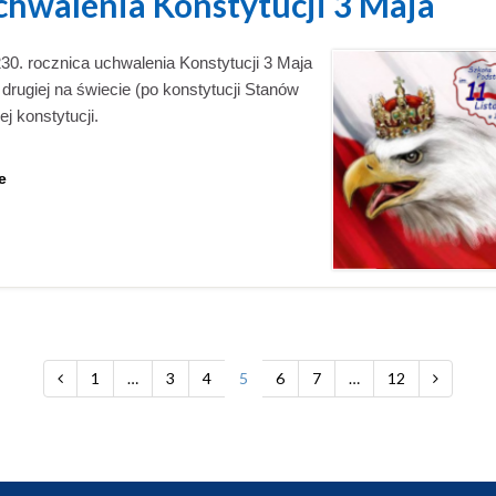
chwalenia Konstytucji 3 Maja
0. rocznica uchwalenia Konstytucji 3 Maja
 drugiej na świecie (po konstytucji Stanów
j konstytucji.
e
1
…
3
4
5
6
7
…
12