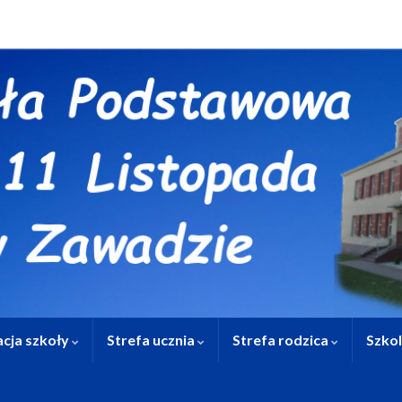
cja szkoły
Strefa ucznia
Strefa rodzica
Szko