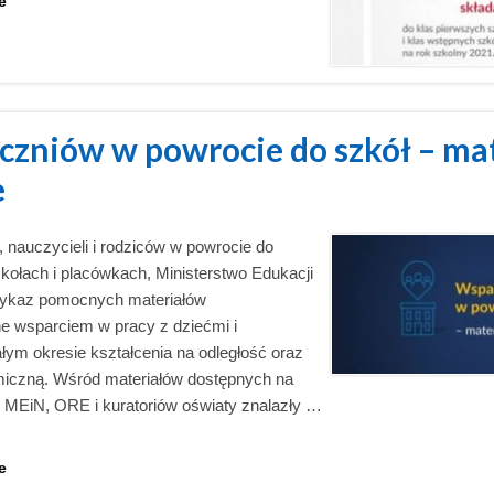
e
czniów w powrocie do szkół – ma
e
 nauczycieli i rodziców w powrocie do
zkołach i placówkach, Ministerstwo Edukacji
wykaz pomocnych materiałów
e wsparciem w pracy z dziećmi i
łym okresie kształcenia na odległość oraz
miczną. Wśród materiałów dostępnych na
h MEiN, ORE i kuratoriów oświaty znalazły …
e